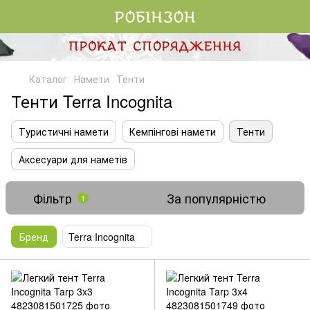
Каталог
Намети
Тенти
Тенти Terra Incognita
Туристичні намети
Кемпінгові намети
Тенти
Аксесуари для наметів
Фільтр
За популярністю
1
Бренд
Terra Incognita