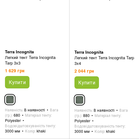
Terra Incognita
Terra Incognita
Легкий тент Terra Incognita
Легкий тент Terra Incognita Tarp
Tarp 3x3
3x4
1 629 грн
2 044 грн
Купити
Купити
Наявність
В наявності
Вага
Наявність
В наявності
Вага
(гр.)
680
Матеріал тенту
(гр.)
880
Матеріал тенту
Polyester
Polyester
Водовідштовхуваність тенту
Водовідштовхуваність тенту
3000 мм
Колір
khaki
3000 мм
Колір
khaki