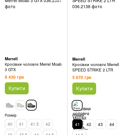
Merrell
Merrell
Кросівки чоловічі Merrel Moab
Кросівки чоловічі Merrell
3 GTX
SPEED STRIKE 2 LTR
8 430 грн
5 670 грн
Купити
Купити
Розмір
Розмір
40
41
41.5
42
41
42
43
44
43
43.5
44
44.5
44.5