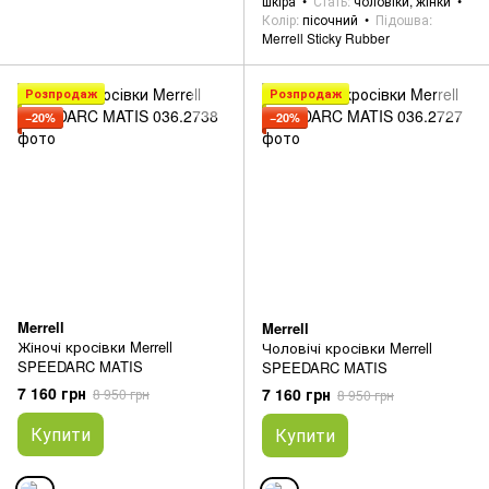
шкіра
Стать
чоловіки, жінки
Колір
пісочний
Підошва
Merrell Sticky Rubber
Розпродаж
Розпродаж
−20%
−20%
Merrell
Merrell
Жіночі кросівки Merrell
Чоловічі кросівки Merrell
SPEEDARC MATIS
SPEEDARC MATIS
7 160 грн
7 160 грн
8 950 грн
8 950 грн
Купити
Купити