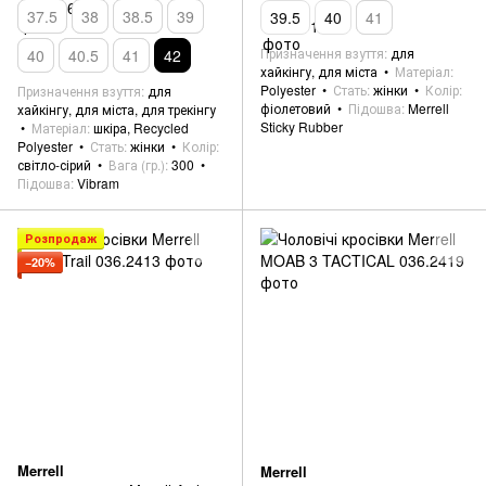
37.5
38
38.5
39
39.5
40
41
Призначення взуття
для
40
40.5
41
42
хайкінгу, для міста
Матеріал
Polyester
Стать
жінки
Колір
Призначення взуття
для
фіолетовий
Підошва
Merrell
хайкінгу, для міста, для трекінгу
Sticky Rubber
Матеріал
шкіра, Recycled
Polyester
Стать
жінки
Колір
світло-сірий
Вага (гр.)
300
Підошва
Vibram
Розпродаж
−20%
Merrell
Merrell