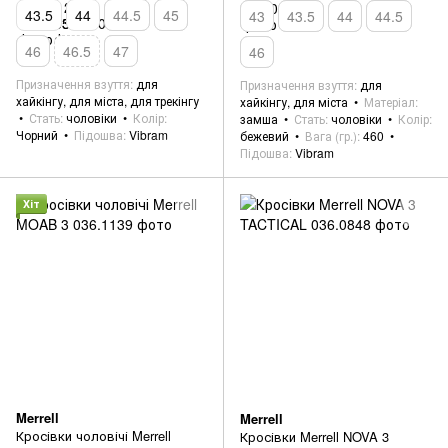
43.5
44
44.5
45
43
43.5
44
44.5
46
46.5
47
46
Призначення взуття
для
Призначення взуття
для
хайкінгу, для міста, для трекінгу
хайкінгу, для міста
Матеріал
Стать
чоловіки
Колір
замша
Стать
чоловіки
Колір
Чорний
Підошва
Vibram
бежевий
Вага (гр.)
460
Підошва
Vibram
Хіт
Merrell
Merrell
Кросівки чоловічі Merrell
Кросівки Merrell NOVA 3