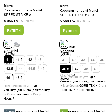
Merrell
Merrell
Кросівки чоловічі Merrell
Кросівки чоловічі Merrell
SPEED STRIKE 2
SPEED STRIKE 2 GTX
4 056 грн
5 560 грн
5 070 грн
6 950 грн
Купити
Купити
Розмір
Розмір
41
41.5
42
43
41
42
43
44
46
43.5
44
44.5
45
46.5
47
48
49
Призначення взуття
для
46
46.5
хайкінгу, для міста, для трекінгу
Мембрана
GORE-TEX
Стать
Призначення взуття
для
чоловіки
Колір
Чорний
хайкінгу, для міста, для трекінгу
Стать
чоловіки
Колір
Чорний
Відео
Хіт