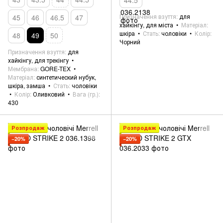
Призначення взуття
для
45
46
46.5
47
хайкінгу, для міста
Матеріал
шкіра
Стать
чоловіки
Колір
48
49
50
Чорний
Призначення взуття
для
хайкінгу, для трекінгу
Мембрана
GORE-TEX
Матеріал
синтетический нубук,
шкіра, замша
Стать
чоловіки
Колір
Оливковий
Вага (гр.)
430
Розпродаж
Розпродаж
−20%
−20%