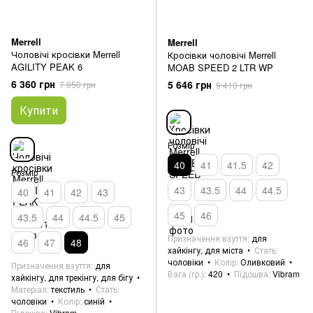
Merrell
Merrell
Чоловічі кросівки Merrell
Кросівки чоловічі Merrell
AGILITY PEAK 6
MOAB SPEED 2 LTR WP
6 360 грн
5 646 грн
7 950 грн
9 410 грн
Купити
Розмір
40
41
41.5
42
Розмір
43
43.5
44
44.5
40
41
42
43
45
46
43.5
44
44.5
45
Призначення взуття
для
46
47
48
хайкінгу, для міста
Стать
чоловіки
Колір
Оливковий
Призначення взуття
для
Вага (гр.)
420
Підошва
Vibram
хайкінгу, для трекінгу, для бігу
Матеріал
текстиль
Стать
чоловіки
Колір
синій
Підошва
Vibram