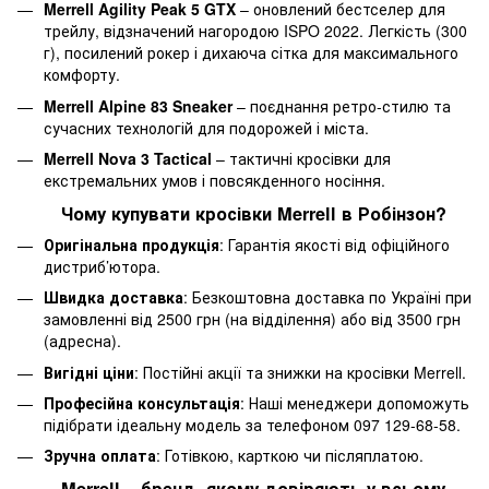
Merrell Agility Peak 5 GTX
– оновлений бестселер для
трейлу, відзначений нагородою ISPO 2022. Легкість (300
г), посилений рокер і дихаюча сітка для максимального
комфорту.
Merrell Alpine 83 Sneaker
– поєднання ретро-стилю та
сучасних технологій для подорожей і міста.
Merrell Nova 3 Tactical
– тактичні кросівки для
екстремальних умов і повсякденного носіння.
Чому купувати кросівки Merrell в Робінзон?
Оригінальна продукція
: Гарантія якості від офіційного
дистриб’ютора.
Швидка доставка
: Безкоштовна доставка по Україні при
замовленні від 2500 грн (на відділення) або від 3500 грн
(адресна).
Вигідні ціни
: Постійні акції та знижки на кросівки Merrell.
Професійна консультація
: Наші менеджери допоможуть
підібрати ідеальну модель за телефоном
097 129-68-58
.
Зручна оплата
: Готівкою, карткою чи післяплатою.
Merrell – бренд, якому довіряють у всьому