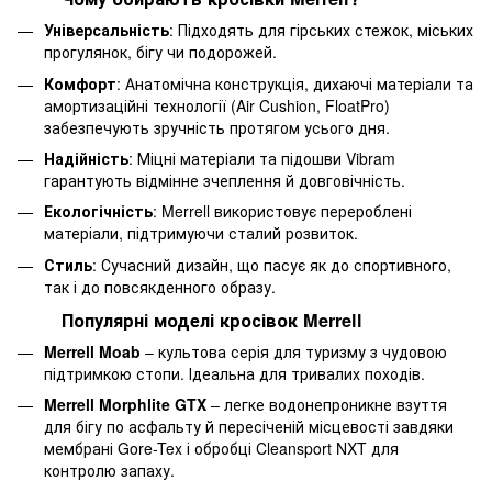
Універсальність
: Підходять для гірських стежок, міських
прогулянок, бігу чи подорожей.
Комфорт
: Анатомічна конструкція, дихаючі матеріали та
амортизаційні технології (Air Cushion, FloatPro)
забезпечують зручність протягом усього дня.
Надійність
: Міцні матеріали та підошви Vibram
гарантують відмінне зчеплення й довговічність.
Екологічність
: Merrell використовує перероблені
матеріали, підтримуючи сталий розвиток.
Стиль
: Сучасний дизайн, що пасує як до спортивного,
так і до повсякденного образу.
Популярні моделі кросівок Merrell
Merrell Moab
– культова серія для туризму з чудовою
підтримкою стопи. Ідеальна для тривалих походів.
Merrell Morphlite GTX
– легке водонепроникне взуття
для бігу по асфальту й пересіченій місцевості завдяки
мембрані Gore-Tex і обробці Cleansport NXT для
контролю запаху.