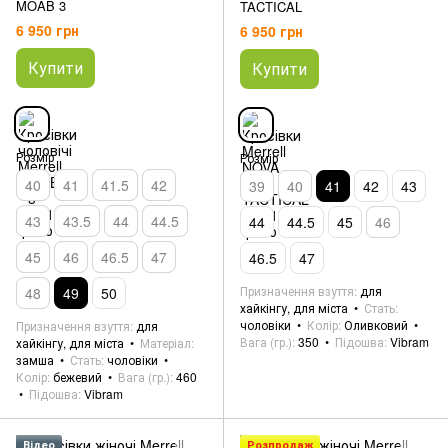
MOAB 3
TACTICAL
6 950 грн
6 950 грн
Купити
Купити
Розмір
Розмір
40
41
41.5
42
39
40
41
42
43
43
43.5
44
44.5
44
44.5
45
46
45
46
46.5
47
46.5
47
Призначення взуття
для
48
49
50
хайкінгу, для міста
Стать
чоловіки
Колір
Оливковий
Призначення взуття
для
Вага (гр.)
350
Підошва
Vibram
хайкінгу, для міста
Матеріал
замша
Стать
чоловіки
Колір
бежевий
Вага (гр.)
460
Підошва
Vibram
Відео
Розпродаж