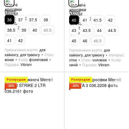
Розмір
Розмір
36
37
37.5
38
40
41
41.5
42
38.5
39
40
40.5
43
43.5
44
44.5
41
42
45
46
46.5
Призначення взуття
для
Призначення взуття
для
хайкінгу, для трекінгу
Стать
хайкінгу, для трекінгу
Матеріал
жінки
Колір
фіолетовий
сітка
Стать
чоловіки
Колір
Підошва
Vibram
синій
Підошва
Vibram
Розпродаж
Розпродаж
−20%
−20%