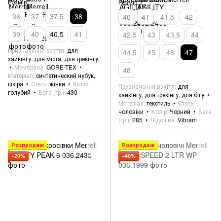
Розмір
Розмір
36
37
37.5
38
40
41
41.5
42
39
40
40.5
41
42.5
43
43.5
44
Призначення взуття
для
44.5
45
46
47
хайкінгу, для міста, для трекінгу
Мембрана
GORE-TEX
48
Матеріал
синтетический нубук,
шкіра
Стать
жінки
Колір
Призначення взуття
для
голубий
Вага (гр.)
430
хайкінгу, для трекінгу, для бігу
Матеріал
текстиль
Стать
чоловіки
Колір
Чорний
Вага
(гр.)
285
Підошва
Vibram
Розпродаж
Розпродаж
−20%
−40%