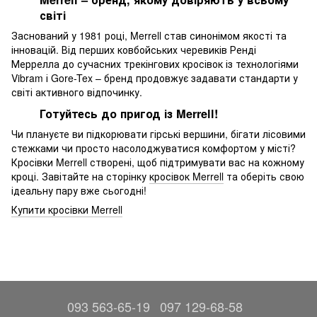
світі
Заснований у 1981 році, Merrell став синонімом якості та
інновацій. Від перших ковбойських черевиків Ренді
Меррелла до сучасних трекінгових кросівок із технологіями
Vibram і Gore-Tex – бренд продовжує задавати стандарти у
світі активного відпочинку.
Готуйтесь до пригод із Merrell!
Чи плануєте ви підкорювати гірські вершини, бігати лісовими
стежками чи просто насолоджуватися комфортом у місті?
Кросівки Merrell створені, щоб підтримувати вас на кожному
кроці. Завітайте на сторінку
кросівок Merrell
та оберіть свою
ідеальну пару вже сьогодні!
Купити кросівки Merrell
093 563-65-19
097 129-68-58