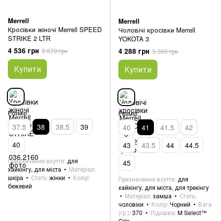
Merrell
Merrell
Кросівки жіночі Merrell SPEED
Чоловічі кросівки Merrell
STRIKE 2 LTR
YOKOTA 3
4 536 грн
4 288 грн
5 670 грн
5 360 грн
Купити
Купити
Розмір
Розмір
37.5
38
38.5
39
40
41
41.5
42
40
43
43.5
44
44.5
Призначення взуття
для
45
хайкінгу, для міста
Матеріал
шкіра
Стать
жінки
Колір
Призначення взуття
для
бежевий
хайкінгу, для міста, для трекінгу
Матеріал
замша
Стать
чоловіки
Колір
Чорний
Вага
(гр.)
370
Підошва
M Select™
Grip