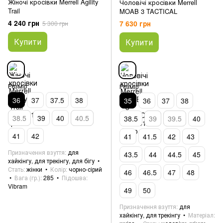
Жіночі кросівки Merrell Agility
Чоловічі кросівки Merrell
Trail
MOAB 3 TACTICAL
4 240 грн
7 630 грн
5 300 грн
Купити
Купити
Розмір
Розмір
36
37
37.5
38
35
36
37
38
38.5
39
40
40.5
38.5
39
39.5
40
41
42
41
41.5
42
43
Призначення взуття
для
43.5
44
44.5
45
хайкінгу, для трекінгу, для бігу
Стать
жінки
Колір
чорно-сірий
46
46.5
47
48
Вага (гр.)
285
Підошва
Vibram
49
50
Призначення взуття
для
хайкінгу, для трекінгу
Матеріал