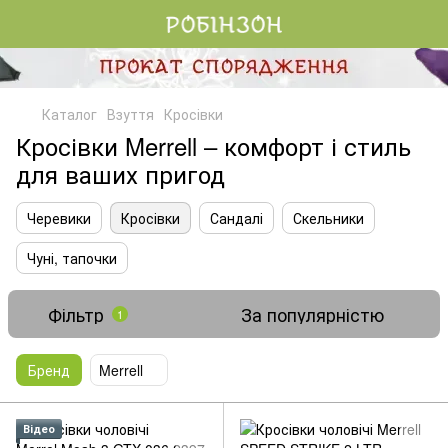
Каталог
Взуття
Кросівки
Кросівки Merrell – комфорт і стиль
для ваших пригод
Черевики
Кросівки
Сандалі
Скельники
Чуні, тапочки
Фільтр
За популярністю
1
Бренд
Merrell
Відео