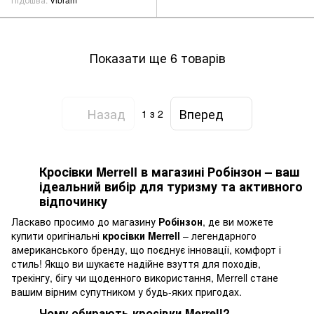
Показати ще 6 товарів
Назад
Вперед
1
з 2
Кросівки Merrell в магазині Робінзон – ваш
ідеальний вибір для туризму та активного
відпочинку
Ласкаво просимо до магазину
Робінзон
, де ви можете
купити оригінальні
кросівки Merrell
– легендарного
американського бренду, що поєднує інновації, комфорт і
стиль! Якщо ви шукаєте надійне взуття для походів,
трекінгу, бігу чи щоденного використання, Merrell стане
вашим вірним супутником у будь-яких пригодах.
Чому обирають кросівки Merrell?