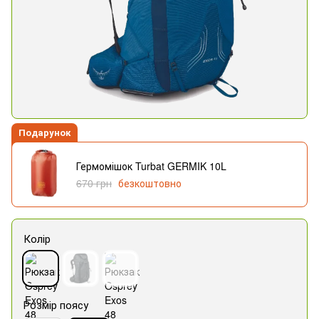
Подарунок
Гермомішок Turbat GERMIK 10L
670 грн
безкоштовно
Колір
Розмір поясу