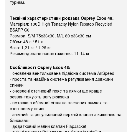
туризм.
Технічні характеристики рюкзака Osprey Exos 48:
Матеріал: 100D High Tenacity Nylon Ripstop Recycled
BSAPP C0
Розміри: S/M 75x36x30, M/L 80 x36x30 см
Об'єм: 48 л / 51 л
Вага: 1,21 кг / 1,26 кг
Рекомендоване навантаження: 11-14 кг
Особливості Osprey Exos 48:
- оновлена вентильована підвісна система AirSpeed
- проста та надійна система регулювання довжини
спинки
- оновлені стегновий пояс та лямки ще краще
розвантажують вагу рюкзака
- вставки з об’ємної сітки на плечових лямках та
стегновому поясі
- знімний та регульований верхній клапан з кишенею на
блискавці
- додатковий малий клапан FlapJacket
- знімні компресійні стропи по боках InsideOut