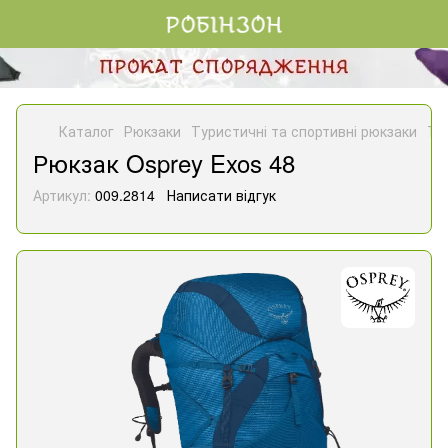
Каталог
Рюкзаки
Туристичні та спортивні рюкзаки
Ту
Рюкзак Osprey Exos 48
Артикул:
009.2814
Написати відгук