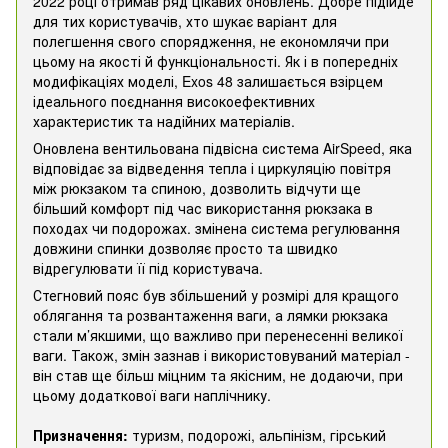
2022 році отримав ряд цікавих оновлень. Добре підійде
для тих користувачів, хто шукає варіант для
полегшення свого спорядження, не економлячи при
цьому на якості й функціональності. Як і в попередніх
модифікаціях моделі, Exos 48 залишається взірцем
ідеального поєднання високоефективних
характеристик та надійних матеріалів.
Оновлена вентильована підвісна система AirSpeed, яка
відповідає за відведення тепла і циркуляцію повітря
між рюкзаком та спиною, дозволить відчути ще
більший комфорт під час використання рюкзака в
походах чи подорожах. змінена система регулювання
довжини спинки дозволяє просто та швидко
відрегулювати її під користувача.
Стегновий пояс був збільшений у розмірі для кращого
облягання та розвантаження ваги, а лямки рюкзака
стали м’якшими, що важливо при перенесенні великої
ваги. Також, змін зазнав і використовуваний матеріал -
він став ще більш міцним та якісним, не додаючи, при
цьому додаткової ваги наплічнику.
Призначення:
туризм, подорожі, альпінізм, гірський