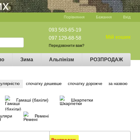
Порівняння
Бажання
Вхід
093 563-65-19
Мій кошик
097 129-68-58
Передзвонити вам?
ло
Зима
Альпінізм
РОЗПРОДАЖ
пулярністю
спочатку дешевше
спочатку дорожче
за назвою
Гамаші (бахіли)
Шкарпетки
уляри
Ремені
Розпродаж