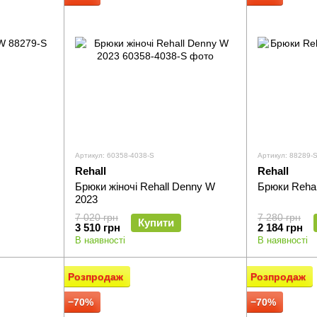
Артикул: 60358-4038-S
Артикул: 88289-
Rehall
Rehall
Брюки жіночі Rehall Denny W
Брюки Rehal
2023
7 020 грн
7 280 грн
Купити
3 510 грн
2 184 грн
В наявності
В наявності
Розпродаж
Розпродаж
−70%
−70%