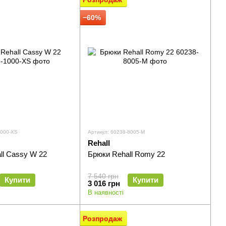
−60%
1000-XS
Артикул: 60238-8005-M
Rehall
ll Cassy W 22
Брюки Rehall Romy 22
7 540 грн
Купити
Купити
3 016 грн
В наявності
Розпродаж