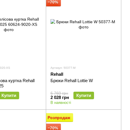
−70%
9020-XS
Артикул: 50377-M
Rehall
ова куртка Rehall
Брюки Rehall Lottie W
25
6 760 грн
Купити
Купити
2 028 грн
В наявності
Розпродаж
−70%