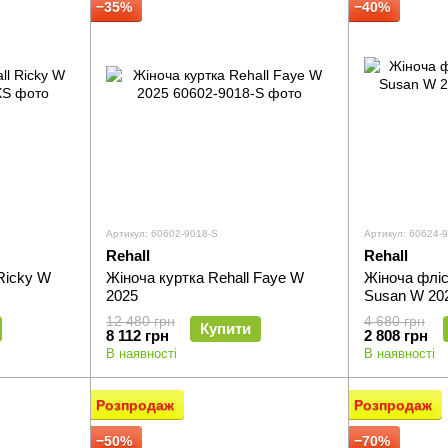
−35%
−40%
Артикул: 60602-9018-S
Артикул: 60624-
Rehall
Rehall
 Ricky W
Жіноча куртка Rehall Faye W
Жіноча фліс
2025
Susan W 20
12 480 грн
4 680 грн
Купити
8 112 грн
2 808 грн
В наявності
В наявності
Розпродаж
Розпродаж
−50%
−70%