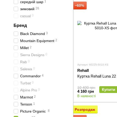
1
середній шар
−60%
26
зимовий
0
casual
Бренд
3
Black Diamond
2
Mountain Equipment
2
Millet
0
Sierra Designs
0
Rab
Артикул: 60225-5010-XS
0
Salewa
Rehall
4
Commandor
Куртка Rehall Luna 22
0
Turbat
10 400 грн
Купити
0
Alpine Pro
4 160 грн
В наявності
2
Marmot
1
Tenson
Розпродаж
8
Picture Organic