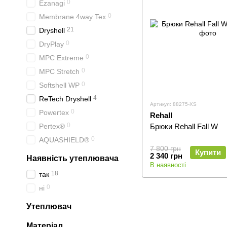
0
Ezanagi
0
Membrane 4way Tex
21
Dryshell
0
DryPlay
0
MPC Extreme
0
MPC Stretch
0
Softshell WP
4
ReTech Dryshell
Артикул: 88275-XS
0
Powertex
Rehall
0
Pertex®
Брюки Rehall Fall W
0
AQUASHIELD®
7 800 грн
Купити
2 340 грн
Наявність утеплювача
В наявності
18
так
0
ні
Утеплювач
Матеріал