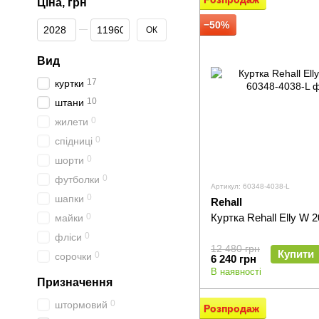
Ціна, грн
Від Ціна, грн
До Ціна, грн
−50%
ОК
Вид
17
куртки
10
штани
0
жилети
0
спідниці
0
шорти
0
футболки
Артикул: 60348-4038-L
0
шапки
Rehall
0
Куртка Rehall Elly W 
майки
0
фліси
12 480 грн
Купити
0
сорочки
6 240 грн
В наявності
Призначення
0
штормовий
Розпродаж