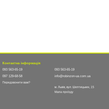
Контактна інформація
093 563-65-19
093 563-65-19
097 129-68-58
info@robinzon-ua.com.ua
Передзвонити вам?
м. Львів, вул. Шептицьких, 15
Мапа проїзду