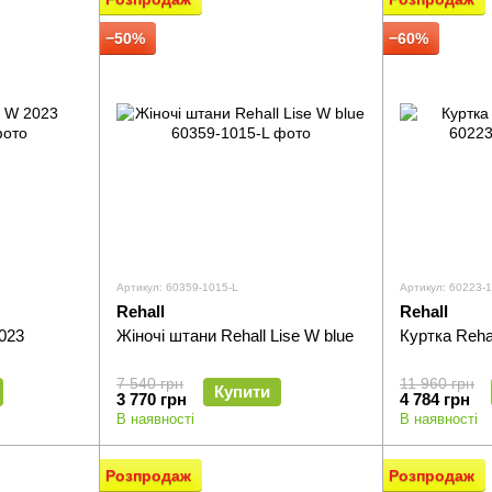
−50%
−60%
Артикул: 60359-1015-L
Артикул: 60223-
Rehall
Rehall
2023
Жіночі штани Rehall Lise W blue
Куртка Reha
7 540 грн
11 960 грн
Купити
3 770 грн
4 784 грн
В наявності
В наявності
Розпродаж
Розпродаж