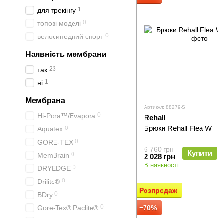
1
для трекінгу
0
топові моделі
0
велосипедний спорт
Наявність мембрани
23
так
1
ні
Мембрана
Артикул: 88279-S
0
Hi-Pora™/Evapora
Rehall
Брюки Rehall Flea W
0
Aquatex
0
GORE-TEX
6 760 грн
Купити
0
MemBrain
2 028 грн
В наявності
0
DRYEDGE
0
Drilite®
Розпродаж
0
BDry
0
Gore-Tex® Paclite®
−70%