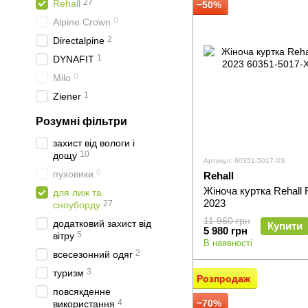
27
Rehall
−50%
0
Alpine Crown
2
Directalpine
1
DYNAFIT
0
Milo
1
Ziener
Розумні фільтри
захист від вологи і
10
дощу
Артикул: 60351-5017-XS
0
пуховики
Rehall
Жіноча куртка Rehall
для лиж та
2023
27
сноуборду
11 960 грн
додатковий захист від
Купити
5 980 грн
5
вітру
В наявності
2
всесезонний одяг
3
туризм
Розпродаж
повсякденне
4
−70%
використання