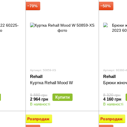
−70%
−50%
Артикул: 50859-XS
Артикул: 60360-
Rehall
Rehall
Куртка Rehall Mood W
Брюки жіноч
9 880 грн
8 320 грн
Купити
2 964 грн
4 160 грн
В наявності
В наявності
Розпродаж
Розпродаж