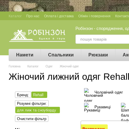
Перейти до основного контенту
Каталог
Про нас
Оплата і доставка
Обмін і повернення
Контакт
Робінзон - спорядження, о
Намети
Спальники
Рюкзаки
Ак
Головна
Каталог
Одяг
Жіночий одяг
Жіночий лижний одяг Rehal
Чоловічий одяг
Бренд:
Rehall
Розумні фільтри:
Рукавиці
для лиж та сноуборду
Очистити фільтр
Розпродаж