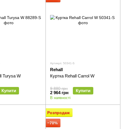
S
Артикул: 50341-S
Rehall
l Turysa W
Куртка Rehall Carrol W
9 880 грн
Купити
Купити
2 964 грн
В наявності
Розпродаж
−70%