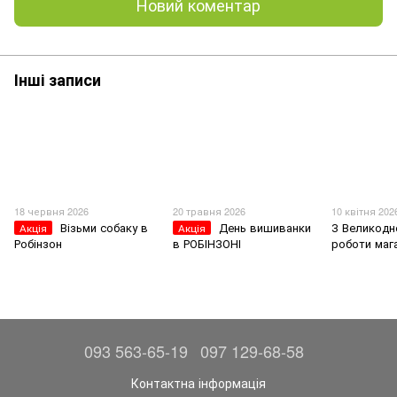
Новий коментар
Інші записи
18 червня 2026
20 травня 2026
10 квітня 202
Візьми собаку в
День вишиванки
З Великодн
Акція
Акція
Робінзон
в РОБІНЗОНІ
роботи маг
093 563-65-19
097 129-68-58
Контактна інформація