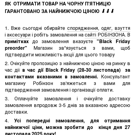
ЯК ОТРИМАТИ ТОВАР НА ЧОРНУ П'ЯТНИЦЮ
⬇⬇⬇
ГАРАНТОВАНО ЗА НАЙНИЖЧОЮ ЦІНОЮ
1. Вже сьогодні обирайте
спорядження
,
одяг,
взуття
і
аксесуари
і робіть замовлення на
сайті РОБІНЗОНА
. В
примітках
до замовлення вказуєте
"Black Friday
preorder"
Магазин зв"язується з вами, щоб
підтвердити можливість акції для цього товару
2. Очікуйте пропозицію з найнижчою ціною на ринку в
час дії
в час дії Black Friday (28-30 листопада) за
контактами вказаними в замовленні.
Консультант
магазину Робінзон зв'яжеться з вами для
підтвердження замовлення і організації оплати.
3. Оплачуйте замовлення і очікуйте доставку
замовлення впродовж 3-5 днів за вказаною адресою
доставки.
4.
Усі попередні замовлення, для отримання
найнижчої ціни, можна зробити до кінця дня 27
листопада 2025 року!