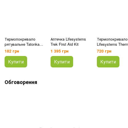
Термопокривало
Аптечка Lifesystems
Термопокривало
рятувальне Tatonka
Trek First Aid Kit
Lifesystems Therm
Rettungsdecke Gold
Bag
182 грн
1 395 грн
720 грн
Купити
Купити
Купити
Обговорення