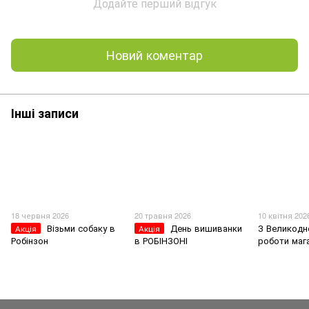
Додайте перший відгук
Новий коментар
Інші записи
18 червня 2026
20 травня 2026
10 квітня 202
Візьми собаку в
День вишиванки
З Великодн
Акція
Акція
Робінзон
в РОБІНЗОНІ
роботи маг