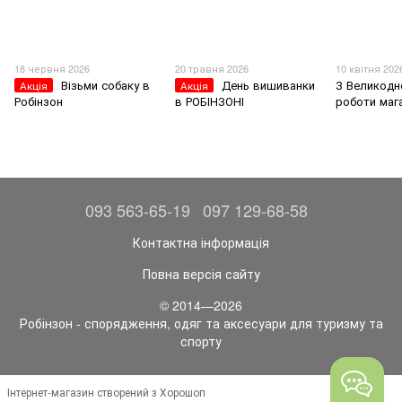
18 червня 2026
20 травня 2026
10 квітня 202
Візьми собаку в
День вишиванки
З Великодн
Акція
Акція
Робінзон
в РОБІНЗОНІ
роботи маг
093 563-65-19
097 129-68-58
Контактна інформація
Повна версія сайту
© 2014—2026
Робінзон - спорядження, одяг та аксесуари для туризму та
спорту
Інтернет-магазин створений з Хорошоп