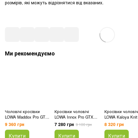
розмірів, які можуть відрізнятися від вказаних.
Ми рекомендуємо
Чоловічі кросівки
Кросівки чоловічі
Кросівки чоловіч
LOWA Maddox Pro GTX
LOWA Innox Pro GTX
LOWA Kaloya Knit
LO Wide
LO
9 360 грн
7 280 грн
8 320 грн
9 100 грн
Купити
Купити
Купити