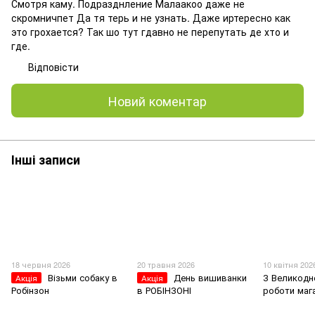
Смотря каму. Подразднление Малаакоо даже не
скромничпет Да тя терь и не узнать. Даже иртересно как
это грохается? Так шо тут гдавно не перепутать де хто и
где.
Відповісти
Новий коментар
Інші записи
18 червня 2026
20 травня 2026
10 квітня 202
Візьми собаку в
День вишиванки
З Великодн
Акція
Акція
Робінзон
в РОБІНЗОНІ
роботи маг