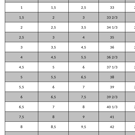
1
1,5
2,5
33
1,5
2
3
33 2/3
2
2,5
3,5
34 1/3
2,5
3
4
35
3
3,5
4,5
36
4
4,5
5,5
36 2/3
4,5
5
6
37 1/3
5
5,5
6,5
38
5,5
6
7
39
6
6,5
7,5
39 2/3
6,5
7
8
40 1/3
7,5
8
9
41
8
8,5
9,5
42