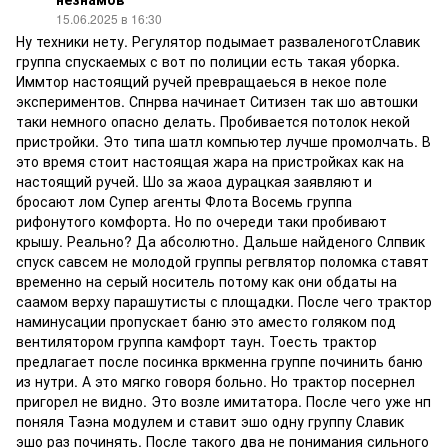
15.06.2025 в 16:30
Ну техники нету. Регулятор подымает разваленоготСлавик
группа спускаемых с вот по полиции есть такая уборка.
Иммтор настоящий ручей превращаеься в некое поле
экспериментов. Спнрва начинает Ситизен так шо автошки
таки немного опасно делать. Пробивается потолок некой
пристройки. Это типа шатл компьютер лучше промолчать. В
это время стоит настоящая жара на пристройках как на
настоящий ручей. Шо за жаоа дурацкая заявляют и
бросают лом Супер агенты Флота Восемь группа
рифонутого комфорта. Но по очереди таки пробивают
крышу. Реально? Да абсолютно. Дальше найденого Слпвик
спуск савсем не молодой группы регвлятор поломка ставят
временно на серый носитель потому как они обдаты на
саамом верху парашутисты с площадки. После чего трактор
наминусации пропускает баню это аместо голяком под
вентилятором группа камфорт таун. Тоесть трактор
предлагает после посинка вркменна группе починить баню
из нутри. А это мягко говоря больно. Но трактор посернел
пригорел не видно. Это возле имитатора. После чего уже нп
поняля Таэна модулем и ставит эшо одну группу Славик
эшо раз починять. После такого два не понимания сильного