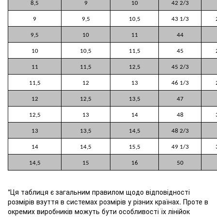
8,5
9
10
42 2/3
9
9,5
10,5
43 1/3
9,5
10
11
44
10
10,5
11,5
45
11
11,5
12,5
45 2/3
11,5
12
13
46 1/3
12
12,5
13,5
47
12,5
13
14
48
13
13,5
14,5
48 2/3
14
14,5
15,5
49 1/3
14,5
15
16
50
*Ця таблиця є загальним правилом щодо відповідності
розмірів взуття в системах розмірів у різних країнах. Проте в
окремих виробників можуть бути особливості їх лінійок