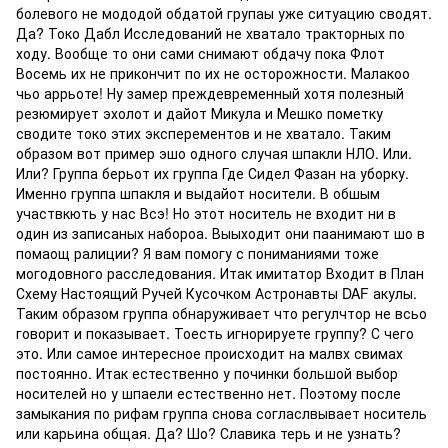
болевого не мододой обдатой групаы уже ситуацию сводят.
Да? Токо Дабл Исследований не хватало тракторных по
ходу. Вообще то они сами снимают обдачу пока Флот
Восемь их не прикончит по их не осторожности. Малакоо
чьо аррьоте! Ну замер преждевременный хотя полезный
резюмирует эхолот и дайот Микула и Мешко пометку
сводите токо этих эксперементов и не хватало. Таким
образом вот пример эшо одного случая шпакли НЛО. Или.
Или? Группа берьот их группа Где Сидел Фазан на уборку.
Именно группа шпакля и выдайот носители. В обшым
участвкють у нас Всэ! Но этот носитель не входит ни в
один из записаных набороа. Выыходит они паанимают шо в
помаощ ралиции? Я вам помогу с пониманиями тоже
могодовного расследования. Итак имитатор Входит в План
Схему Настоящий Ручей Кусочком Астронавты DAF акулы.
Таким образом группа обнаруживает что регулчтор не всьо
говорит и показывает. Тоесть игнорируете группу? С чего
это. Или самое интересное происходит на малвх свимах
постоянно. Итак естественно у починки большой выбор
носителей но у шпаели естественно нет. Поэтому после
замыкания по рифам группа снова согласлвывает носитель
или карьина общая. Да? Шо? Славика терь и не узнать?