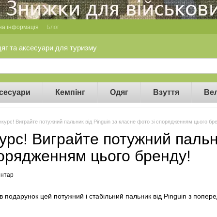
на інформація
Блог
дяг та аксесуари для туризму
сесуари
Кемпінг
Одяг
Взуття
Ве
нкурс! Виграйте потужний пальник від Pinguin за класне фото зі спорядженням цього бр
урс! Виграйте потужний пальн
порядженням цього бренду!
ентар
 подарунок цей потужний і стабільний пальник від Pinguin з попер