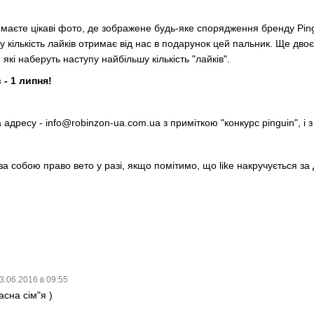
 маєте цікаві фото, де зображене будь-яке спорядження бренду Ping
 кількість лайків отримає від нас в подарунок цей пальник. Ще дво
 які наберуть наступу найбільшу кількість "лайків".
 - 1 липня!
адресу - info@robinzon-ua.com.ua з приміткою "конкурс pinguin", і з
а собою право вето у разі, якщо помітимо, що like накручується за до
3.06.2016 в 09:55
асна сім"я )