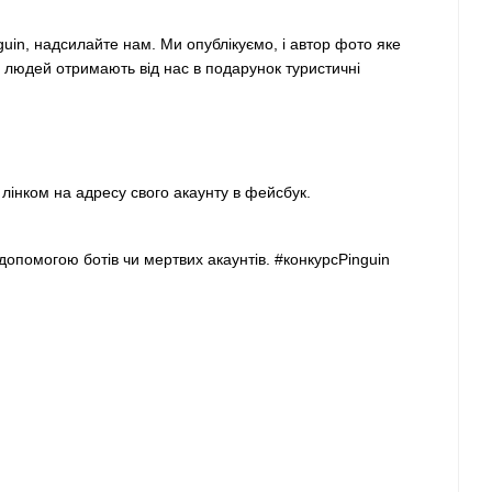
uin, надсилайте нам. Ми опублікуємо, і автор фото яке
є людей отримають від нас в подарунок туристичні
 лінком на адресу свого акаунту в фейсбук.
помогою ботів чи мертвих акаунтів. ‪#‎конкурсPinguin‬‪