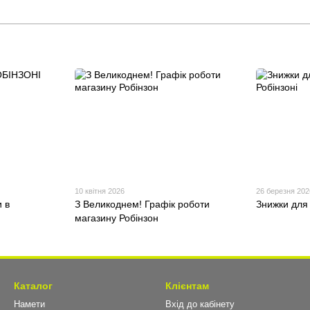
10 квітня 2026
26 березня 202
 в
З Великоднем! Графік роботи
Знижки для 
магазину Робінзон
Каталог
Клієнтам
Намети
Вхід до кабінету