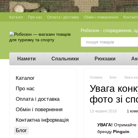
Перейти до основного контенту
Каталог
Про нас
Оплата і доставка
Обмін і повернення
Контакт
Робінзон - спорядження, о
Намети
Спальники
Рюкзаки
Ак
Каталог
Головна
Блог
Увага ко
Увага конк
Про нас
фото зі с
Оплата і доставка
Обмін і повернення
13 червня 2016
1 ком
Контактна інформація
УВАГА!
Отримайте в
Блог
бренду
Pinguin
.