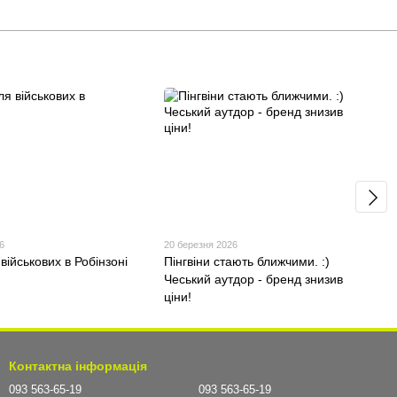
6
20 березня 2026
військових в Робінзоні
Пінгвіни стають ближчими. :)
Чеський аутдор - бренд знизив
ціни!
Контактна інформація
093 563-65-19
093 563-65-19