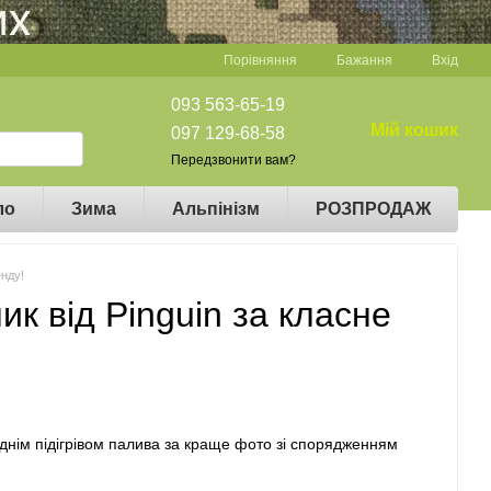
Порівняння
Бажання
Вхід
093 563-65-19
Мій кошик
097 129-68-58
Передзвонити вам?
ло
Зима
Альпінізм
РОЗПРОДАЖ
енду!
ик від Pinguin за класне
еднім підігрівом палива за краще фото зі спорядженням