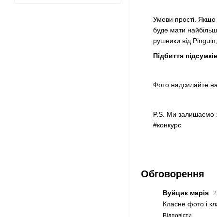
Умови прості. Якщо
буде мати найбільшу
рушники від Pinguin,
Підбиття підсумків
Фото надсилайте на 
P.S. Ми залишаємо з
#‎конкурс‬
Обговорення
Вуйцик марія
2
Класне фото і кл
Відповісти